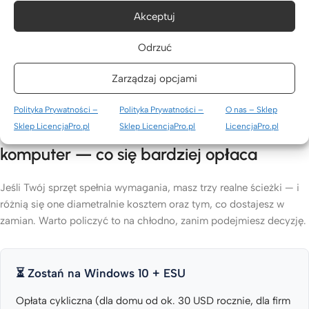
Microsoft w UE — wyrok TSUE
.
Akceptuj
Odrzuć
Sprawdź aktualną cenę Windows 11 →
Zarządzaj opcjami
Polityka Prywatności –
Polityka Prywatności –
O nas – Sklep
Wieczysta licencja, ESU czy nowy
Sklep LicencjaPro.pl
Sklep LicencjaPro.pl
LicencjaPro.pl
komputer — co się bardziej opłaca
Jeśli Twój sprzęt spełnia wymagania, masz trzy realne ścieżki — i
różnią się one diametralnie kosztem oraz tym, co dostajesz w
zamian. Warto policzyć to na chłodno, zanim podejmiesz decyzję.
⏳ Zostań na Windows 10 + ESU
Opłata cykliczna (dla domu od ok. 30 USD rocznie, dla firm