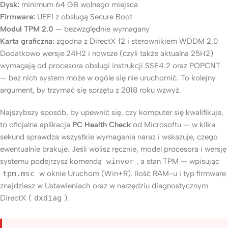
Dysk:
minimum 64 GB wolnego miejsca
Firmware:
UEFI z obsługą Secure Boot
Moduł TPM 2.0
— bezwzględnie wymagany
Karta graficzna:
zgodna z DirectX 12 i sterownikiem WDDM 2.0
Dodatkowo wersje 24H2 i nowsze (czyli także aktualna 25H2)
wymagają od procesora obsługi instrukcji SSE4.2 oraz POPCNT
— bez nich system może w ogóle się nie uruchomić. To kolejny
argument, by trzymać się sprzętu z 2018 roku wzwyż.
Najszybszy sposób, by upewnić się, czy komputer się kwalifikuje,
to oficjalna aplikacja
PC Health Check
od Microsoftu — w kilka
sekund sprawdza wszystkie wymagania naraz i wskazuje, czego
ewentualnie brakuje. Jeśli wolisz ręcznie, model procesora i wersję
systemu podejrzysz komendą
winver
, a stan TPM — wpisując
tpm.msc
w oknie Uruchom (Win+R). Ilość RAM-u i typ firmware
znajdziesz w Ustawieniach oraz w narzędziu diagnostycznym
DirectX (
dxdiag
).