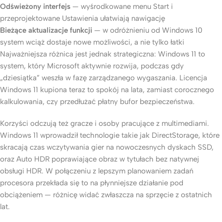
Odświeżony interfejs
— wyśrodkowane menu Start i
przeprojektowane Ustawienia ułatwiają nawigację
Bieżące aktualizacje funkcji
— w odróżnieniu od Windows 10
system wciąż dostaje nowe możliwości, a nie tylko łatki
Najważniejsza różnica jest jednak strategiczna: Windows 11 to
system, który Microsoft aktywnie rozwija, podczas gdy
„dziesiątka” weszła w fazę zarządzanego wygaszania. Licencja
Windows 11 kupiona teraz to spokój na lata, zamiast corocznego
kalkulowania, czy przedłużać płatny bufor bezpieczeństwa.
Korzyści odczują też gracze i osoby pracujące z multimediami.
Windows 11 wprowadził technologie takie jak DirectStorage, które
skracają czas wczytywania gier na nowoczesnych dyskach SSD,
oraz Auto HDR poprawiające obraz w tytułach bez natywnej
obsługi HDR. W połączeniu z lepszym planowaniem zadań
procesora przekłada się to na płynniejsze działanie pod
obciążeniem — różnicę widać zwłaszcza na sprzęcie z ostatnich
lat.