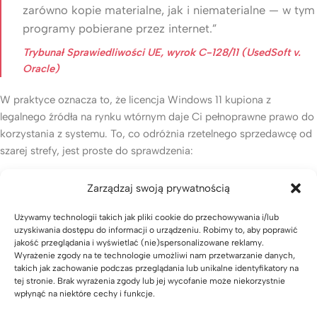
zarówno kopie materialne, jak i niematerialne — w tym
programy pobierane przez internet.”
Trybunał Sprawiedliwości UE, wyrok C-128/11 (UsedSoft v.
Oracle)
W praktyce oznacza to, że licencja Windows 11 kupiona z
legalnego źródła na rynku wtórnym daje Ci pełnoprawne prawo do
korzystania z systemu. To, co odróżnia rzetelnego sprzedawcę od
szarej strefy, jest proste do sprawdzenia:
Faktura VAT 23%
— dokument zakupu, którego nie wystawi
Zarządzaj swoją prywatnością
przypadkowy sprzedawca z aukcji
Oświadczenie o legalności pochodzenia
klucza — potwierdzenie
Używamy technologii takich jak pliki cookie do przechowywania i/lub
uzyskiwania dostępu do informacji o urządzeniu. Robimy to, aby poprawić
zgodne z wyrokiem TSUE
jakość przeglądania i wyświetlać (nie)spersonalizowane reklamy.
Dostawa klucza na e-mail w czasie do 1 godziny
— bez czekania
Wyrażenie zgody na te technologie umożliwi nam przetwarzanie danych,
na przesyłkę fizyczną
takich jak zachowanie podczas przeglądania lub unikalne identyfikatory na
tej stronie. Brak wyrażenia zgody lub jej wycofanie może niekorzystnie
Pełne wyjaśnienie podstaw prawnych i tego, co realnie oznaczają
wpłynąć na niektóre cechy i funkcje.
dla kupującego, opisaliśmy w osobnym artykule:
Legalność kluczy