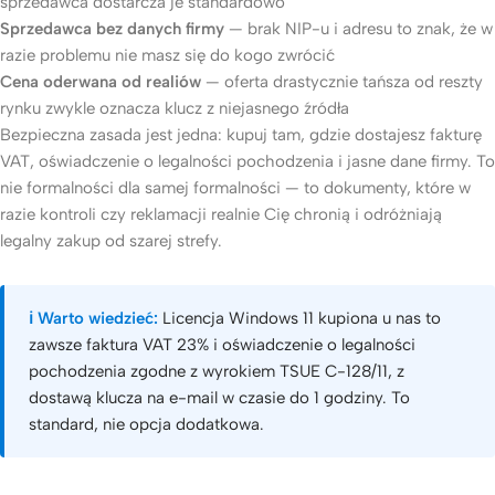
sprzedawca dostarcza je standardowo
Sprzedawca bez danych firmy
— brak NIP-u i adresu to znak, że w
razie problemu nie masz się do kogo zwrócić
Cena oderwana od realiów
— oferta drastycznie tańsza od reszty
rynku zwykle oznacza klucz z niejasnego źródła
Bezpieczna zasada jest jedna: kupuj tam, gdzie dostajesz fakturę
VAT, oświadczenie o legalności pochodzenia i jasne dane firmy. To
nie formalności dla samej formalności — to dokumenty, które w
razie kontroli czy reklamacji realnie Cię chronią i odróżniają
legalny zakup od szarej strefy.
ℹ️ Warto wiedzieć:
Licencja Windows 11 kupiona u nas to
zawsze faktura VAT 23% i oświadczenie o legalności
pochodzenia zgodne z wyrokiem TSUE C-128/11, z
dostawą klucza na e-mail w czasie do 1 godziny. To
standard, nie opcja dodatkowa.