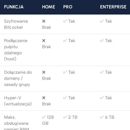
FUNKCJA
HOME
PRO
ENTERPRISE
Szyfrowanie
❌
✅ Tak
✅ Tak
BitLocker
Brak
Podłączanie
❌
✅ Tak
✅ Tak
pulpitu
Brak
zdalnego
(host)
Dołączanie do
❌
✅ Tak
✅ Tak
domeny /
Brak
zasady grupy
Hyper-V
❌
✅ Tak
✅ Tak
(wirtualizacja)
Brak
Maks.
✅ 128
✅ 2 TB
✅ 6 TB
obsługiwana
GB
pamięć RAM