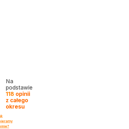
Na
0
podstawie
118
opinii
z całego
okresu
ak
bieramy
pinie?
Antoni