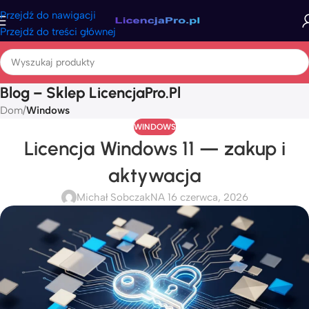
Przejdź do nawigacji
Przejdź do treści głównej
Blog – Sklep LicencjaPro.pl
Dom
/
Windows
WINDOWS
Licencja Windows 11 — zakup i
aktywacja
Michał Sobczak
NA 16 czerwca, 2026