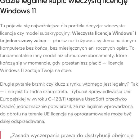
Gdzie legalnie kupić wieczystą licencję
Windows 11
Tu pojawia się najważniejsza dla portfela decyzja: wieczysta
licencja czy model subskrypcyjny.
Wieczysta licencja Windows 11
to jednorazowy zakup
— płacisz raz i używasz systemu na danym
komputerze bez końca, bez miesięcznych ani rocznych opłat. To
fundamentalnie inny model niż chmurowe abonamenty, które
kończą się w momencie, gdy przestaniesz płacić — licencja
Windows 11 zostaje Twoja na stałe.
Drugie pytanie brzmi: czy klucz z rynku wtórnego jest legalny? Tak
— i nie jest to żadna szara strefa. Trybunał Sprawiedliwości Unii
Europejskiej w wyroku C-128/11 (sprawa UsedSoft przeciwko
Oracle) jednoznacznie potwierdził, że raz legalnie wprowadzona
do obrotu na terenie UE licencja na oprogramowanie może być
dalej odsprzedawana.
„Zasada wyczerpania prawa do dystrybucji obejmuje