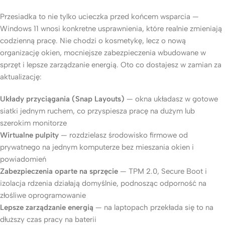
Przesiadka to nie tylko ucieczka przed końcem wsparcia —
Windows 11 wnosi konkretne usprawnienia, które realnie zmieniają
codzienną pracę. Nie chodzi o kosmetykę, lecz o nową
organizację okien, mocniejsze zabezpieczenia wbudowane w
sprzęt i lepsze zarządzanie energią. Oto co dostajesz w zamian za
aktualizację:
Układy przyciągania (Snap Layouts)
— okna układasz w gotowe
siatki jednym ruchem, co przyspiesza pracę na dużym lub
szerokim monitorze
Wirtualne pulpity
— rozdzielasz środowisko firmowe od
prywatnego na jednym komputerze bez mieszania okien i
powiadomień
Zabezpieczenia oparte na sprzęcie
— TPM 2.0, Secure Boot i
izolacja rdzenia działają domyślnie, podnosząc odporność na
złośliwe oprogramowanie
Lepsze zarządzanie energią
— na laptopach przekłada się to na
dłuższy czas pracy na baterii