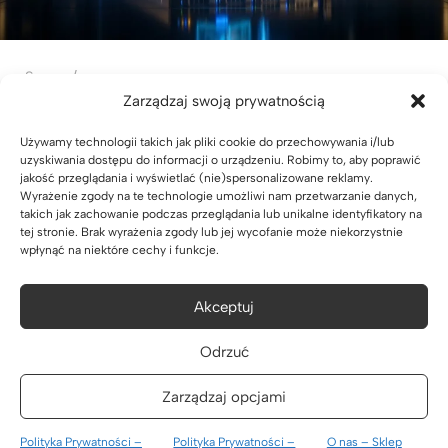
Server
16 lip 2026
Zarządzaj swoją prywatnością
Licencjonowanie Hyper-V — ile licencji
Używamy technologii takich jak pliki cookie do przechowywania i/lub
potrzebujesz
uzyskiwania dostępu do informacji o urządzeniu. Robimy to, aby poprawić
jakość przeglądania i wyświetlać (nie)spersonalizowane reklamy.
Ile licencji Windows Server kupić pod Hyper-V? Model
Wyrażenie zgody na te technologie umożliwi nam przetwarzanie danych,
per-core, różnica Standard (2 VM) vs Datacenter (bez
takich jak zachowanie podczas przeglądania lub unikalne identyfikatory na
limitu) i przykłady liczbowe.
tej stronie. Brak wyrażenia zgody lub jej wycofanie może niekorzystnie
wpłynąć na niektóre cechy i funkcje.
Czytaj Dalej
Akceptuj
Odrzuć
Zarządzaj opcjami
Polityka Prywatności –
Polityka Prywatności –
O nas – Sklep