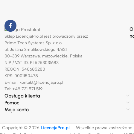
O
n
Sklep LicencjaPro.pl jest prowadzony przez:
Prime Tech Systems Sp. z o.o.
ul. Juliana Smulikowskiego 4A/21
00-389 Warszawa, mazowieckie, Polska
NIP / VAT ID: PL5253031683
REGON: 540685280
KRS: 0001150478
E-mail: kontakt@licencjapro.pl
Tel: +48 731 571 519
Obsługa klienta
Pomoc
Moje konto
Copyright © 2026
LicencjaPro.pl
— Wszelkie prawa zastrzeżone