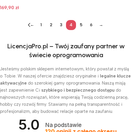
169,90
zł
←
1
2
3
4
5
6
→
LicencjaPro.pl – Twój zaufany partner w
świecie oprogramowania
Jesteśmy polskim sklepem internetowym, który powstał z myślą
o Tobie. W naszej ofercie znajdziesz oryginalne i
legalne klucze
aktywacyjne
do szerokiej gamy oprogramowania. Naszą misją
jest zapewnienie Ci
szybkiego i bezpiecznego dostępu
do
najnowszych rozwiązań, które wspierają Twoją codzienną pracę,
hobby czy rozwój firmy. Stawiamy na pełną transparentność i
profesjonalizm, aby budować relacje oparte na zaufaniu.
5.0
Na podstawie
120
opinii
z całego okresu