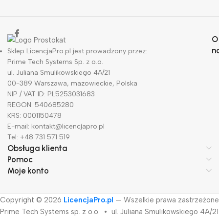
O
n
Sklep LicencjaPro.pl jest prowadzony przez:
Prime Tech Systems Sp. z o.o.
ul. Juliana Smulikowskiego 4A/21
00-389 Warszawa, mazowieckie, Polska
NIP / VAT ID: PL5253031683
REGON: 540685280
KRS: 0001150478
E-mail: kontakt@licencjapro.pl
Tel: +48 731 571 519
Obsługa klienta
Pomoc
Moje konto
Copyright © 2026
LicencjaPro.pl
— Wszelkie prawa zastrzeżone
Prime Tech Systems sp. z o.o. • ul. Juliana Smulikowskiego 4A/21