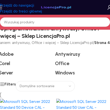
Przejdź do nawigacji
Przejdź do treści głównej
Oprogramowaniem: antywirusy, Office i
więcej – Sklep LicencjaPro.pl
iem: antywirusy, Office i więcej – Sklep LicencjaPro.pl
/
Strona 4
Adobe
Antywirusy
Corel
Office
Server
Windows
Filters