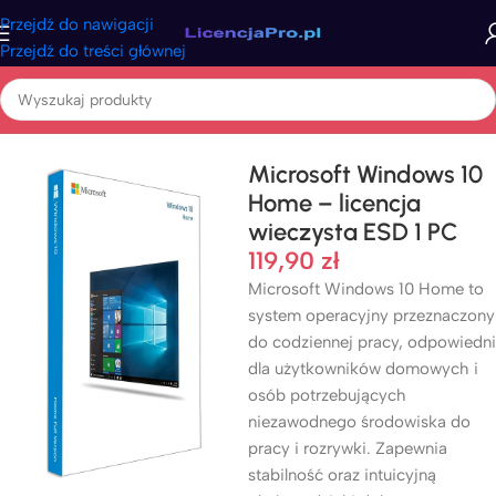
Przejdź do nawigacji
Przejdź do treści głównej
Strona główna
/
Windows
/
Windows 10
Microsoft Windows 10
Home – licencja
wieczysta ESD 1 PC
119,90
zł
Microsoft Windows 10 Home to
system operacyjny przeznaczony
do codziennej pracy, odpowiedni
dla użytkowników domowych i
osób potrzebujących
niezawodnego środowiska do
pracy i rozrywki. Zapewnia
stabilność oraz intuicyjną