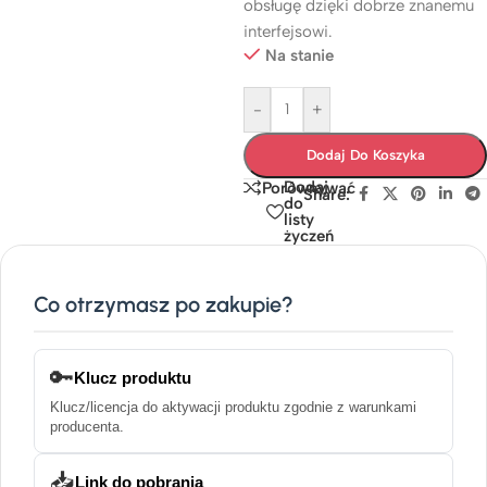
obsługę dzięki dobrze znanemu
interfejsowi.
Na stanie
-
+
Dodaj Do Koszyka
Dodaj
Porównywać
Share:
do
listy
życzeń
Co otrzymasz po zakupie?
🔑
Klucz produktu
Klucz/licencja do aktywacji produktu zgodnie z warunkami
producenta.
📥
Link do pobrania