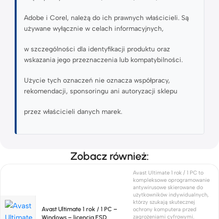
Adobe i Corel, należą do ich prawnych właścicieli. Są
używane wyłącznie w celach informacyjnych,
w szczególności dla identyfikacji produktu oraz
wskazania jego przeznaczenia lub kompatybilności.
Użycie tych oznaczeń nie oznacza współpracy,
rekomendacji, sponsoringu ani autoryzacji sklepu
przez właścicieli danych marek.
Zobacz również:
Avast Ultimate 1 rok / 1 PC to
kompleksowe oprogramowanie
antywirusowe skierowane do
użytkowników indywidualnych,
którzy szukają skutecznej
Avast Ultimate 1 rok / 1 PC –
ochrony komputera przed
Windows – licencja ESD
zagrożeniami cyfrowymi.