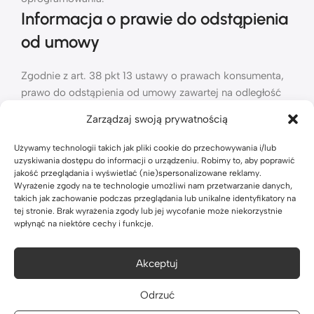
Informacja o prawie do odstąpienia
od umowy
Zgodnie z art. 38 pkt 13 ustawy o prawach konsumenta,
prawo do odstąpienia od umowy zawartej na odległość
może zostać wyłączone w przypadku zakupu treści
Zarządzaj swoją prywatnością
cyfrowych. Akceptując dostarczenie klucza produktu
przed upływem 14-dniowego terminu, użytkownik wyraża
Używamy technologii takich jak pliki cookie do przechowywania i/lub
zgodę na natychmiastowe spełnienie świadczenia i
uzyskiwania dostępu do informacji o urządzeniu. Robimy to, aby poprawić
jakość przeglądania i wyświetlać (nie)spersonalizowane reklamy.
przyjmuje do wiadomości utratę prawa do odstąpienia
Wyrażenie zgody na te technologie umożliwi nam przetwarzanie danych,
od umowy z momentem dostarczenia produktu. Do czasu
takich jak zachowanie podczas przeglądania lub unikalne identyfikatory na
dostarczenia klucza, prawo do odstąpienia pozostaje w
tej stronie. Brak wyrażenia zgody lub jej wycofanie może niekorzystnie
wpłynąć na niektóre cechy i funkcje.
pełni zachowane.
Proces instalacji i pobierania jest opisany w instrukcji
Akceptuj
instalacji wysyłanej na adres e-mail po zakupie.
Odrzuć
Produkt sprzedawany zgodnie z art. 4 ust. 2 Dyrektywy