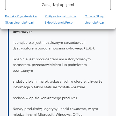
2009/24/WE oraz wyrokiem TSUE z dnia 3 lipca 2012 r.
Zarządzaj opcjami
w sprawie C-128/11.
Polityka Prywatności –
Polityka Prywatności –
O nas – Sklep
Sklep LicencjaPro.pl
Sklep LicencjaPro.pl
LicencjaPro.pl
Informacja o statusie sprzedawcy i znakach
towarowych
licencjapro.pl jest niezależnym sprzedawcą i
dystrybutorem oprogramowania cyfrowego (ESD).
Sklep nie jest producentem ani autoryzowanym
partnerem, przedstawicielem lub podmiotem
powiązanym
z właścicielami marek wskazanych w ofercie, chyba że
informacja o takim statusie została wyraźnie
podana w opisie konkretnego produktu.
Nazwy produktów, logotypy i znaki towarowe, w tym
między innymi Microsoft, Windows, Office,