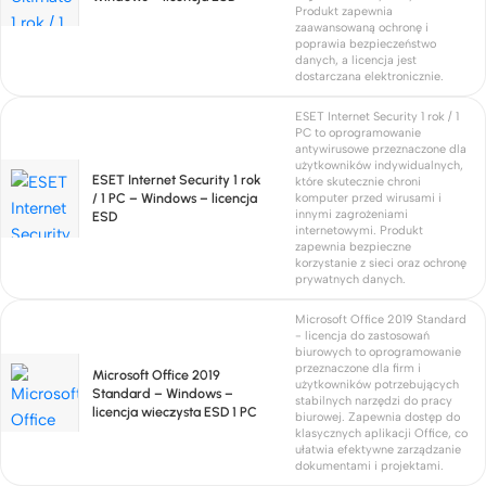
Produkt zapewnia
zaawansowaną ochronę i
poprawia bezpieczeństwo
danych, a licencja jest
dostarczana elektronicznie.
ESET Internet Security 1 rok / 1
PC to oprogramowanie
antywirusowe przeznaczone dla
użytkowników indywidualnych,
ESET Internet Security 1 rok
które skutecznie chroni
/ 1 PC – Windows – licencja
komputer przed wirusami i
innymi zagrożeniami
ESD
internetowymi. Produkt
zapewnia bezpieczne
korzystanie z sieci oraz ochronę
prywatnych danych.
Microsoft Office 2019 Standard
- licencja do zastosowań
biurowych to oprogramowanie
przeznaczone dla firm i
Microsoft Office 2019
użytkowników potrzebujących
Standard – Windows –
stabilnych narzędzi do pracy
licencja wieczysta ESD 1 PC
biurowej. Zapewnia dostęp do
klasycznych aplikacji Office, co
ułatwia efektywne zarządzanie
dokumentami i projektami.