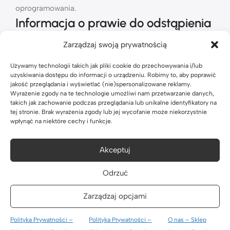
oprogramowania.
Informacja o prawie do odstąpienia
od umowy
Zarządzaj swoją prywatnością
Zgodnie z art. 38 pkt 13 ustawy o prawach konsumenta,
Używamy technologii takich jak pliki cookie do przechowywania i/lub
uzyskiwania dostępu do informacji o urządzeniu. Robimy to, aby poprawić
prawo do odstąpienia od umowy zawartej na odległość
jakość przeglądania i wyświetlać (nie)spersonalizowane reklamy.
może zostać wyłączone w przypadku zakupu treści
Wyrażenie zgody na te technologie umożliwi nam przetwarzanie danych,
cyfrowych. Akceptując dostarczenie klucza produktu
takich jak zachowanie podczas przeglądania lub unikalne identyfikatory na
tej stronie. Brak wyrażenia zgody lub jej wycofanie może niekorzystnie
przed upływem 14-dniowego terminu, użytkownik wyraża
wpłynąć na niektóre cechy i funkcje.
zgodę na natychmiastowe spełnienie świadczenia i
przyjmuje do wiadomości utratę prawa do odstąpienia
Akceptuj
od umowy z momentem dostarczenia produktu. Do czasu
dostarczenia klucza, prawo do odstąpienia pozostaje w
Odrzuć
pełni zachowane.
Proces instalacji i pobierania jest opisany w instrukcji
Zarządzaj opcjami
instalacji wysyłanej na adres e-mail po zakupie.
Polityka Prywatności –
Polityka Prywatności –
O nas – Sklep
Produkt sprzedawany zgodnie z art. 4 ust. 2 Dyrektywy