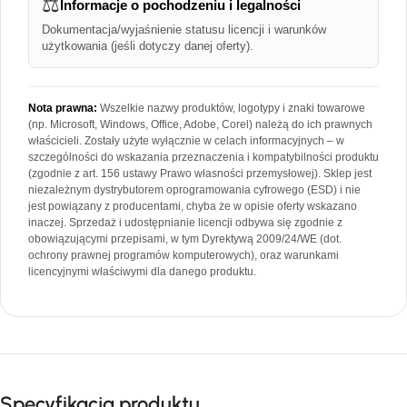
⚖️
Informacje o pochodzeniu i legalności
Dokumentacja/wyjaśnienie statusu licencji i warunków
użytkowania (jeśli dotyczy danej oferty).
Nota prawna:
Wszelkie nazwy produktów, logotypy i znaki towarowe
(np. Microsoft, Windows, Office, Adobe, Corel) należą do ich prawnych
właścicieli. Zostały użyte wyłącznie w celach informacyjnych – w
szczególności do wskazania przeznaczenia i kompatybilności produktu
(zgodnie z art. 156 ustawy Prawo własności przemysłowej). Sklep jest
niezależnym dystrybutorem oprogramowania cyfrowego (ESD) i nie
jest powiązany z producentami, chyba że w opisie oferty wskazano
inaczej. Sprzedaż i udostępnianie licencji odbywa się zgodnie z
obowiązującymi przepisami, w tym Dyrektywą 2009/24/WE (dot.
ochrony prawnej programów komputerowych), oraz warunkami
licencyjnymi właściwymi dla danego produktu.
Specyfikacja produktu