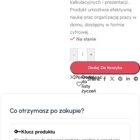
kalkulacyjnych i prezentacji.
Produkt umożliwia efektywną
naukę oraz organizację pracy w
domu, dostępny w formie
cyfrowej.
Na stanie
-
+
Dodaj Do Koszyka
Dodaj
Porównywać
Share:
do
listy
życzeń
Co otrzymasz po zakupie?
🔑
Klucz produktu