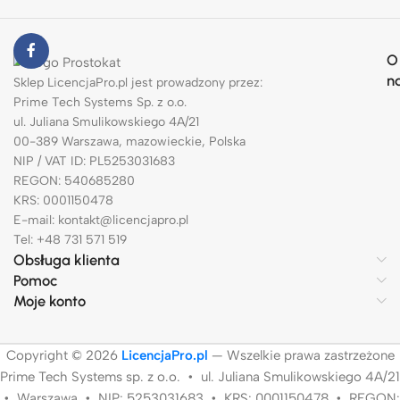
O
n
Sklep LicencjaPro.pl jest prowadzony przez:
Prime Tech Systems Sp. z o.o.
ul. Juliana Smulikowskiego 4A/21
00-389 Warszawa, mazowieckie, Polska
NIP / VAT ID: PL5253031683
REGON: 540685280
KRS: 0001150478
E-mail: kontakt@licencjapro.pl
Tel: +48 731 571 519
Obsługa klienta
Pomoc
Moje konto
Copyright © 2026
LicencjaPro.pl
— Wszelkie prawa zastrzeżone
Prime Tech Systems sp. z o.o. • ul. Juliana Smulikowskiego 4A/21
• Warszawa • NIP: 5253031683 • KRS: 0001150478 • REGON: