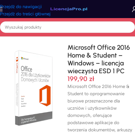
Przejdź do nawigacji
Przejdź do treści głównej
Strona główna
/
Office
/
Office 2016
Microsoft Office 2016
Home & Student –
Windows – licencja
wieczysta ESD 1 PC
199,90
zł
Microsoft Office 2016 Home &
Student to oprogramowanie
biurowe przeznaczone dla
uczniów i użytkowników
domowych, oferujące
podstawowe aplikacje do
tworzenia dokumentów, arkuszy