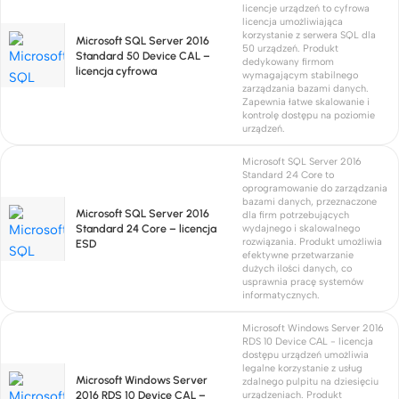
licencje urządzeń to cyfrowa
licencja umożliwiająca
korzystanie z serwera SQL dla
Microsoft SQL Server 2016
50 urządzeń. Produkt
Standard 50 Device CAL –
dedykowany firmom
licencja cyfrowa
wymagającym stabilnego
zarządzania bazami danych.
Zapewnia łatwe skalowanie i
kontrolę dostępu na poziomie
urządzeń.
Microsoft SQL Server 2016
Standard 24 Core to
oprogramowanie do zarządzania
bazami danych, przeznaczone
Microsoft SQL Server 2016
dla firm potrzebujących
Standard 24 Core – licencja
wydajnego i skalowalnego
rozwiązania. Produkt umożliwia
ESD
efektywne przetwarzanie
dużych ilości danych, co
usprawnia pracę systemów
informatycznych.
Microsoft Windows Server 2016
RDS 10 Device CAL - licencja
dostępu urządzeń umożliwia
legalne korzystanie z usług
Microsoft Windows Server
zdalnego pulpitu na dziesięciu
2016 RDS 10 Device CAL –
urządzeniach. Produkt