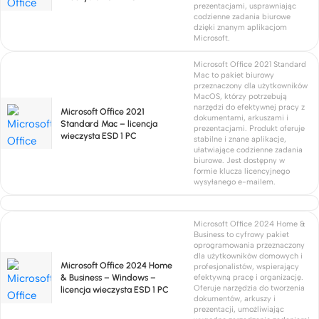
prezentacjami, usprawniając
codzienne zadania biurowe
dzięki znanym aplikacjom
Microsoft.
Microsoft Office 2021 Standard
Mac to pakiet biurowy
przeznaczony dla użytkowników
MacOS, którzy potrzebują
narzędzi do efektywnej pracy z
Microsoft Office 2021
dokumentami, arkuszami i
Standard Mac – licencja
prezentacjami. Produkt oferuje
wieczysta ESD 1 PC
stabilne i znane aplikacje,
ułatwiające codzienne zadania
biurowe. Jest dostępny w
formie klucza licencyjnego
wysyłanego e-mailem.
Microsoft Office 2024 Home &
Business to cyfrowy pakiet
oprogramowania przeznaczony
dla użytkowników domowych i
Microsoft Office 2024 Home
profesjonalistów, wspierający
& Business – Windows –
efektywną pracę i organizację.
Oferuje narzędzia do tworzenia
licencja wieczysta ESD 1 PC
dokumentów, arkuszy i
prezentacji, umożliwiając