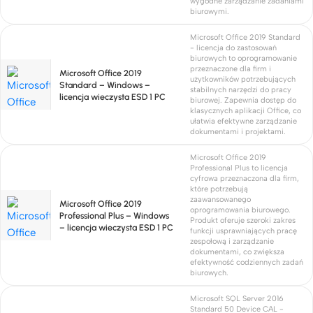
wygodne zarządzanie zadaniami
biurowymi.
Microsoft Office 2019 Standard
- licencja do zastosowań
biurowych to oprogramowanie
przeznaczone dla firm i
Microsoft Office 2019
użytkowników potrzebujących
Standard – Windows –
stabilnych narzędzi do pracy
licencja wieczysta ESD 1 PC
biurowej. Zapewnia dostęp do
klasycznych aplikacji Office, co
ułatwia efektywne zarządzanie
dokumentami i projektami.
Microsoft Office 2019
Professional Plus to licencja
cyfrowa przeznaczona dla firm,
które potrzebują
zaawansowanego
Microsoft Office 2019
oprogramowania biurowego.
Professional Plus – Windows
Produkt oferuje szeroki zakres
– licencja wieczysta ESD 1 PC
funkcji usprawniających pracę
zespołową i zarządzanie
dokumentami, co zwiększa
efektywność codziennych zadań
biurowych.
Microsoft SQL Server 2016
Standard 50 Device CAL -