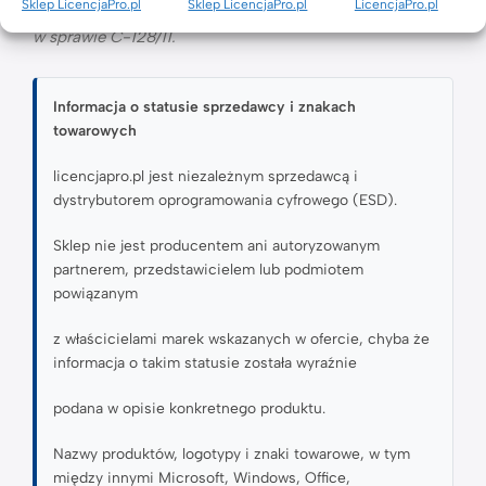
Sklep LicencjaPro.pl
Sklep LicencjaPro.pl
LicencjaPro.pl
2009/24/WE oraz wyrokiem TSUE z dnia 3 lipca 2012 r.
w sprawie C-128/11.
Informacja o statusie sprzedawcy i znakach
towarowych
licencjapro.pl jest niezależnym sprzedawcą i
dystrybutorem oprogramowania cyfrowego (ESD).
Sklep nie jest producentem ani autoryzowanym
partnerem, przedstawicielem lub podmiotem
powiązanym
z właścicielami marek wskazanych w ofercie, chyba że
informacja o takim statusie została wyraźnie
podana w opisie konkretnego produktu.
Nazwy produktów, logotypy i znaki towarowe, w tym
między innymi Microsoft, Windows, Office,